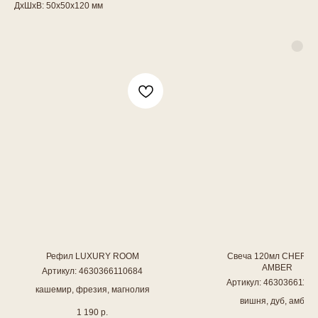
ДxШxВ: 50x50x120 мм
Рефил LUXURY ROOM
Свеча 120мл CHERRY
AMBER
Артикул:
4630366110684
Артикул:
46303661100
кашемир, фрезия, магнолия
вишня, дуб, амбра
1 190
р.